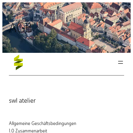
Zum
Inhalt
AGB
springen
swl atelier
Allgemeine Geschäftsbedingungen
1.0 Zusammenarbeit