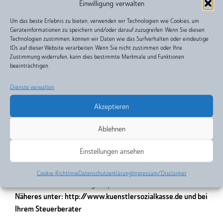
Einwilligung verwalten
Leistung übliche Vergütung zu entrichten. Im Zweifel gelten
Um das beste Erlebnis zu bieten, verwenden wir Technologien wie Cookies, um
die von SWL-Atelier für ihre Leistungen verlangten
Geräteinformationen zu speichern und/oder darauf zuzugreifen. Wenn Sie diesen
Vergütungssätze als üblich.
Technologien zustimmen, können wir Daten wie das Surfverhalten oder eindeutige
6.4 Alle vertraglich vereinbarten Vergütungen verstehen
IDs auf dieser Website verarbeiten. Wenn Sie nicht zustimmen oder Ihre
Zustimmung widerrufen, kann dies bestimmte Merkmale und Funktionen
sich zzgl. der gesetzlichen Umsatzsteuer.
beeinträchtigen.
SWL-Atelier ist Mitglied der Künstlersozialkasse (KSK)
6.5
.
Das Künstlersozialversicherungsgesetz (KSVG) und die vom
Dienste verwalten
Gesetzgeber mit der Umsetzung dieses Gesetzes
Akzeptieren
beauftragte Künstlersozialkasse (KSK) sorgen dafür, dass
selbständige Künstler und Publizisten einen ähnlichen
Ablehnen
Schutz der gesetzlichen Sozialversicherung genießen wie
Arbeitnehmer. Für anfallende Forderungen für
Einstellungen ansehen
Designleistungen seitens der KSK an den Kunden
übernimmt SWL-Atelier keine Kosten. Programmierarbeiten
Cookie-Richtlinie
Datenschutzerklärung
Impressum/Disclaimer
fallen nicht unter die Abgabepflicht.
Näheres unter: http://www.kuenstlersozialkasse.de und bei
Ihrem Steuerberater