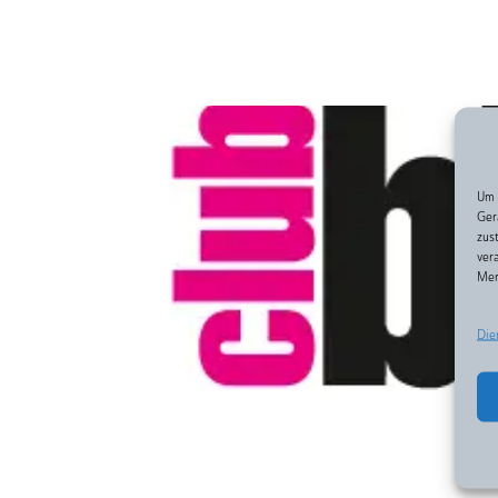
Um 
Ger
zus
ver
Mer
Die