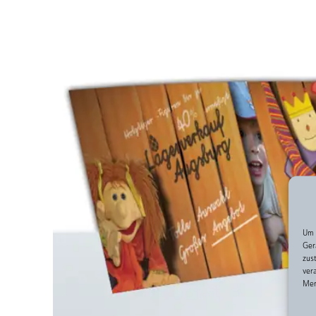
Um 
Ger
zus
ver
Mer