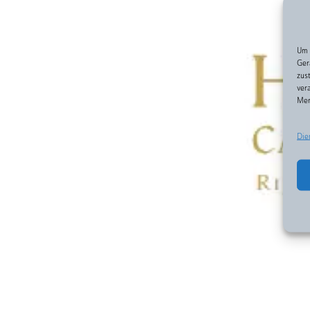
Um 
Ger
zus
ver
Mer
Die